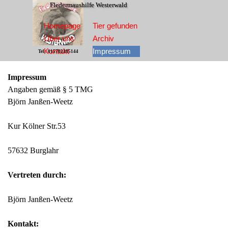
Direkt zum Seiteninhalt
Fledermaushilfe Westerwald
Menü überspringen
Homepage
Tier gefunden
Über uns
Archiv
Kontakt
Impressum
Tel.: 015782285144
Impressum
Angaben gemäß § 5 TMG
Björn Janßen-Weetz
Kur Kölner Str.53
57632 Burglahr
Vertreten durch:
Björn Janßen-Weetz
Kontakt: